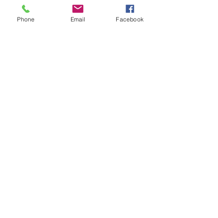
埼玉県「まいたまショップ」
Phone
Email
Facebook
「パパ・ママ応援ショップ」
​の優待制度がご利用いただけます。
​アプリでの利用も可能です。