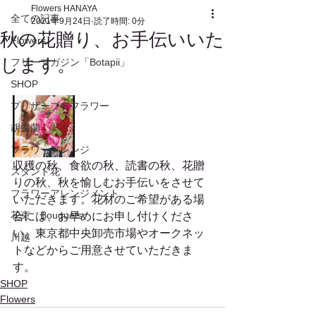
Flowers HANAYA
全ての記事
2021年9月24日
読了時間: 0分
秋の花贈り、お手伝いいた
Flowers
します。
フリーマガジン「Botapii」
SHOP
プリザーブドフラワー
胡蝶蘭
フラワーアレンジ
収穫の秋、食欲の秋、読書の秋、花贈
スタンド花
りの秋、秋を愉しむお手伝いをさせて
フラワーアレンジメント
いただきます。花材のご希望がある場
花束 Bouquets
合には、お早めにお申し付けくださ
い。東京都中央卸売市場やオークネッ
川越
トなどからご用意させていただきま
す。
SHOP
Flowers