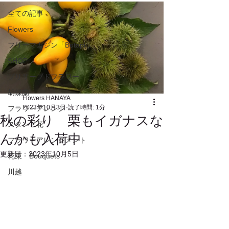
全ての記事
Flowers
フリーマガジン「Botapii」
SHOP
プリザーブドフラワー
胡蝶蘭
Flowers HANAYA
2023年10月3日
読了時間: 1分
フラワーアレンジ
秋の彩り 栗もイガナスな
スタンド花
んかも入荷中
フラワーアレンジメント
更新日：
2023年10月5日
花束 Bouquets
川越