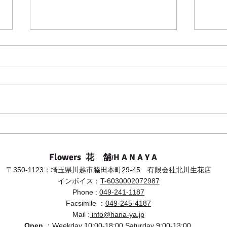
川越
江戸
まし
昨年
した
は、
取り
さん
3月8日（水）「国際女性デ
ござ
ー」幸せの黄色い花を贈ろ
が出
う！
Flowers
H A N A Y A
​
花 舗
/
〒350-1123：埼玉県川越市脇田本町29-45 有限会社北川生花店
​インボイス：
T-60300
02072987
Phone :
049-241-1187
Facsimile ：
049-245-4187
Mail :
info@hana-ya.jp
Open
：Weekday
10:00-18:00
Saturday
9:00-13:00