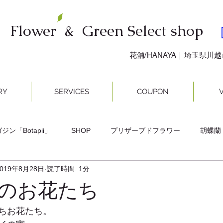
Flower & Green Select shop
​花舗/HANAYA｜埼玉県川
RY
SERVICES
COUPON
V
ン「Botapii」
SHOP
プリザーブドフラワー
胡蝶蘭
2019年8月28日
読了時間: 1分
メント
花束 Bouquets
川越
のお花たち
ちお花たち。