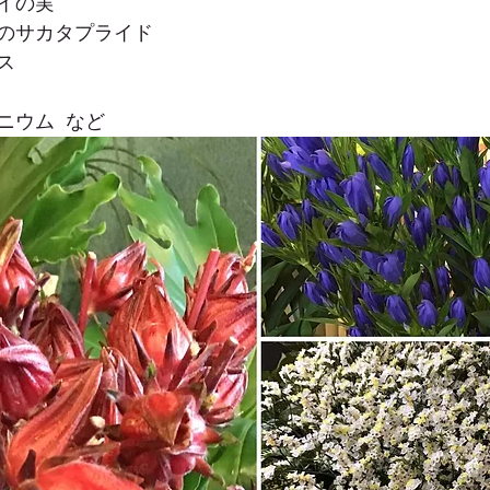
イの実
のサカタプライド
ス
ウム  など