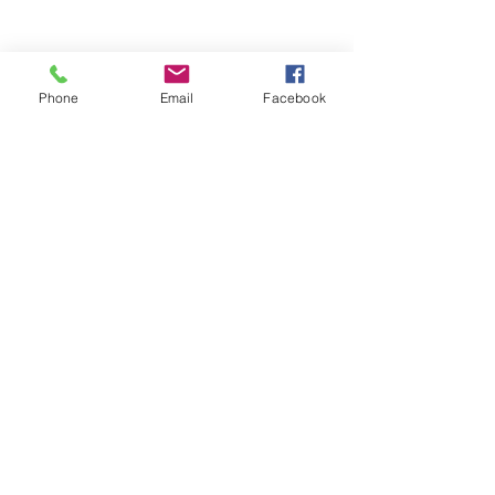
Phone
Email
Facebook
コメント
コメントを追加…
川越まつり （10月18
花キューピット
日・19日開催）
金改定に関する
Flowers
H A N A Y A
​
花 舗
/
〒350-1123：埼玉県川越市脇田本町29-45 有
限会社北川生花店
​インボイス：
T-60300
02072987
Phone :
049-241-1187