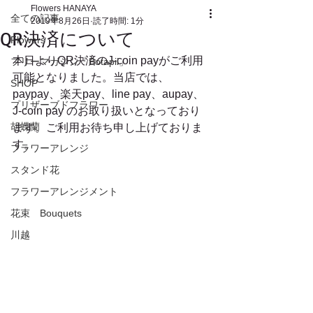
Flowers HANAYA
全ての記事
2019年8月26日
読了時間: 1分
QR決済について
Flowers
本日よりQR決済のJ-coin payがご利用
フリーマガジン「Botapii」
可能となりました。当店では、
SHOP
paypay、楽天pay、line pay、aupay、
プリザーブドフラワー
J-coin pay のお取り扱いとなっており
胡蝶蘭
ます。ご利用お待ち申し上げておりま
す。
フラワーアレンジ
スタンド花
フラワーアレンジメント
花束 Bouquets
川越