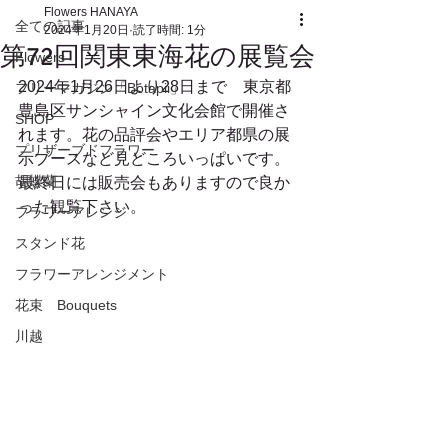
Flowers HANAYA
全ての記事
2024年1月20日
読了時間: 1分
第72回関東東海花の展覧会
Flowers
2024年1月26日より28日まで　東京都
フリーマガジン「Botapii」
豊島区サンシャイン文化会館で開催さ
SHOP
れます。花の品評会やエリア都県の展
プリザーブドフラワー
示ブースなど見どころいっぱいです。
胡蝶蘭
最終日には販売会もありますので良か
った観覧下さい。
フラワーアレンジ
スタンド花
フラワーアレンジメント
花束 Bouquets
川越