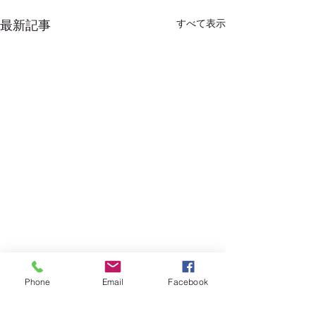
すべて表示
最新記事
川越市プレミアム商品券
適格請求書発行
Phone
Email
Facebook
「小江戸ペイ」お取り扱
録番号について
い終了しました
昨年11月よりご利用いただき
10月1日より消費
コメント