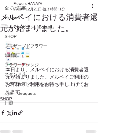
Flowers HANAYA
全ての記事
2019年12月21日
読了時間: 1分
メルペイにおける消費者還
Flowers
元が始まりました。
フリーマガジン「Botapii」
SHOP
プリザーブドフラワー
胡蝶蘭
フラワーアレンジ
本日より、メルペイにおける消費者還
スタンド花
元が始まりました。メルペイご利用の
フラワーアレンジメント
お客様のご利用をお待ち申し上げてお
ります。
花束 Bouquets
SHOP
川越