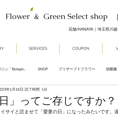
Flower & Green Select shop
​花舗/HANAYA｜埼玉県川
RY
SERVICES
COUPON
V
ン「Botapii」
SHOP
プリザーブドフラワー
胡蝶蘭
2023年1月16日
読了時間: 1分
メント
花束 Bouquets
川越
日」ってご存じですか？
1をアイサイと読ませて「愛妻の日」になったみたいです。