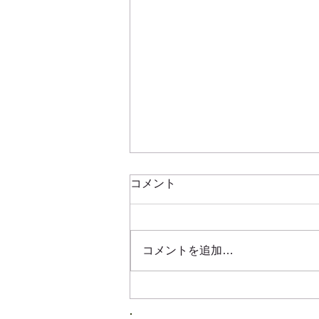
ご注文についてのお願い
コメント
お客様各位 毎度ご利用いただき
誠に有難うございます。 当店で
は、商品の入荷は、原則、月曜
コメントを追加…
日・水曜日・金曜日のみの入荷と
なります。 急な、商品対応には
難しい場合がございます。また、
店休日指定および営業時間外の