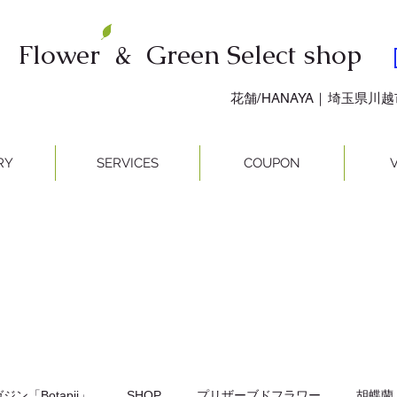
Flower & Green Select shop
​花舗/HANAYA｜埼玉県川
RY
SERVICES
COUPON
V
ン「Botapii」
SHOP
プリザーブドフラワー
胡蝶蘭